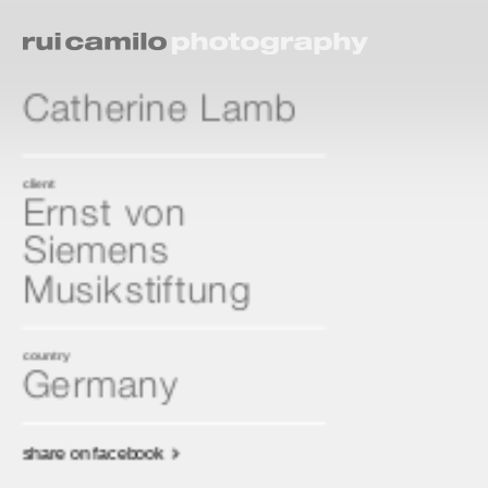
Catherine Lamb
client
Ernst von
Siemens
Musikstiftung
country
Germany
share on facebook